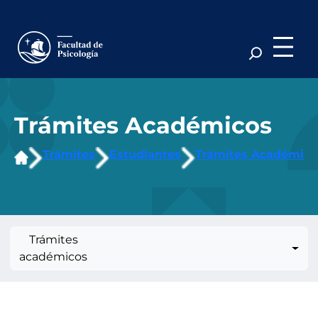
Saltar
al
contenido
Trámites Académicos
Trámites
Estudiantes
Trámites Académico
Trámites
académicos