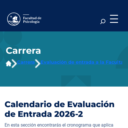
Saltar
al
contenido
Carrera
Carrera
Evaluación de entrada a la Facultad
Calendario de Evaluación
de Entrada 2026-2
En esta sección encontrarás el cronograma que aplica