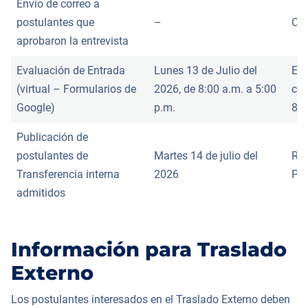
Envío de correo a
postulantes que
–
Cor
aprobaron la entrevista
Evaluación de Entrada
Lunes 13 de Julio del
Enl
(virtual – Formularios de
2026, de 8:00 a.m. a 5:00
cor
Google)
p.m.
8:0
Publicación de
postulantes de
Martes 14 de julio del
Red
Transferencia interna
2026
PU
admitidos
Información para Traslado
Externo
Los postulantes interesados en el Traslado Externo deben