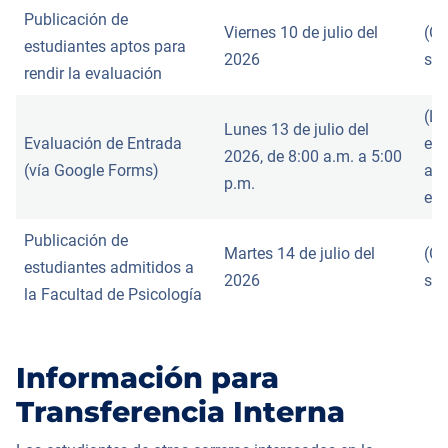
Publicación de
Viernes 10 de julio del
(Co
estudiantes aptos para
2026
soc
rendir la evaluación
(Lo
Lunes 13 de julio del
Evaluación de Entrada
ese
2026, de 8:00 a.m. a 5:00
(vía Google Forms)
a.m
p.m.
ele
Publicación de
Martes 14 de julio del
(Co
estudiantes admitidos a
2026
soc
la Facultad de Psicología
Información para
Transferencia Interna