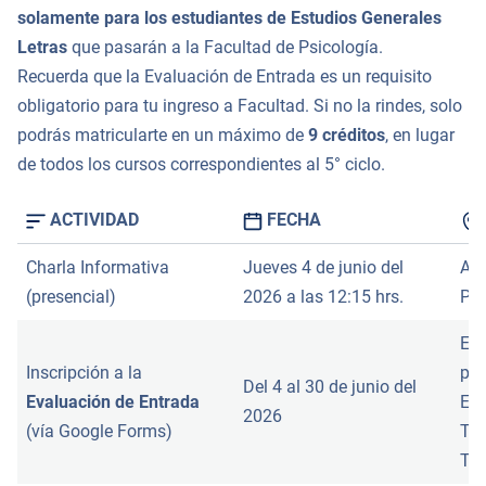
solamente para los estudiantes de Estudios Generales
Letras
que pasarán a la Facultad de Psicología.
Recuerda que la Evaluación de Entrada es un requisito
obligatorio para tu ingreso a Facultad. Si no la rindes, solo
podrás matricularte en un máximo de
9 créditos
, en lugar
de todos los cursos correspondientes al 5° ciclo.
ACTIVIDAD
FECHA
Charla Informativa
Jueves 4 de junio del
Aul
(presencial)
2026 a las 12:15 hrs.
Psi
Enl
Inscripción a la
par
Del 4 al 30 de junio del
Evaluación de Entrada
EEG
2026
(vía Google Forms)
Tra
Tra