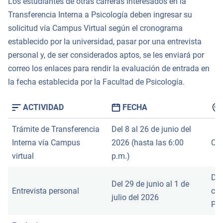
Los estudiantes de otras carreras interesados en la
Transferencia Interna a Psicología deben ingresar su
solicitud vía Campus Virtual según el cronograma
establecido por la universidad, pasar por una entrevista
personal y, de ser considerados aptos, se les enviará por
correo los enlaces para rendir la evaluación de entrada en
la fecha establecida por la Facultad de Psicología.
ACTIVIDAD
FECHA
Trámite de Transferencia
Del 8 al 26 de junio del
Interna vía Campus
2026 (hasta las 6:00
Cam
virtual
p.m.)
Det
Del 29 de junio al 1 de
Entrevista personal
con
julio del 2026
PU