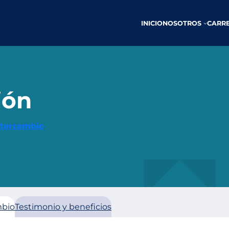
INICIO
NOSOTROS
CARR
ión
ntercambio
mbio
Testimonio y beneficios