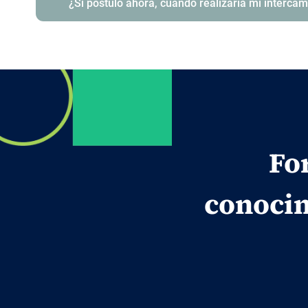
¿Si postulo ahora, cuándo realizaría mi interca
Fo
conocim