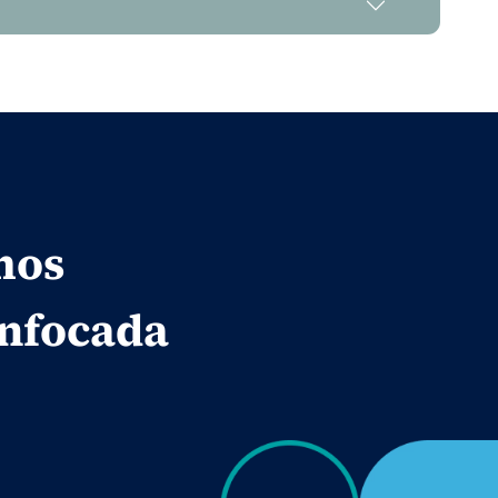
mos
enfocada