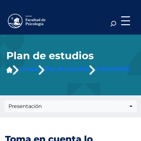
Saltar
al
contenido
Plan de estudios
Carrera
Plan de estudios
Presentación
Presentación
Toma en cuenta lo