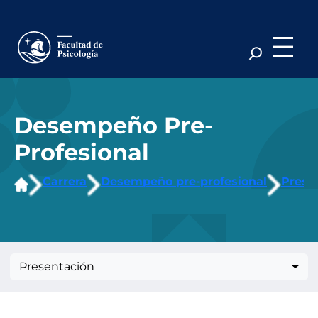
Saltar
al
contenido
Desempeño Pre-
Profesional
Carrera
Desempeño pre-profesional
Prese
Presentación