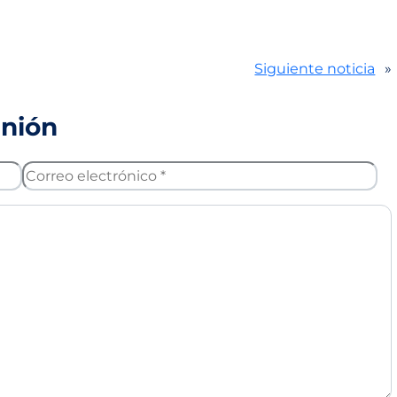
Siguiente noticia
»
inión