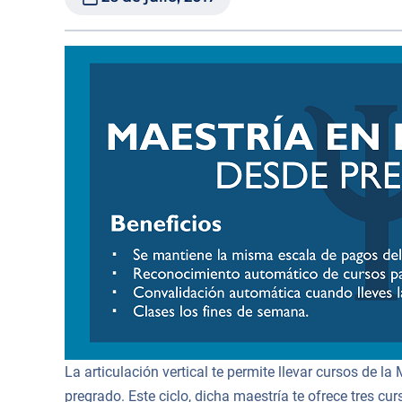
La articulación vertical te permite llevar cursos de l
pregrado. Este ciclo, dicha maestría te ofrece tres cur