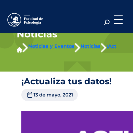
Saltar
al
contenido
Noticias
Noticias y Eventos
Noticias
¡Actualiza
¡Actualiza tus datos!
13 de mayo, 2021