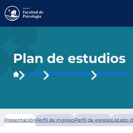
Saltar
al
contenido
Plan de estudios
Carrera
Plan de estudios
Presentación
Presentación
Perfil de ingreso
Perfil de egreso
Listado 