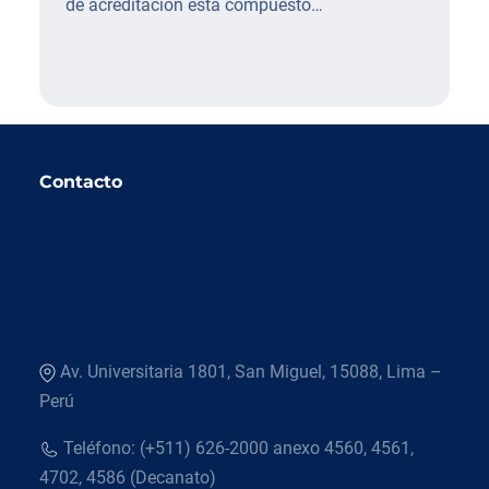
de acreditación está compuesto…
Contacto
Av. Universitaria 1801, San Miguel, 15088, Lima –
Perú
Teléfono: (+511) 626-2000 anexo 4560, 4561,
4702, 4586 (Decanato)