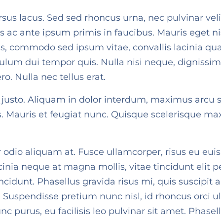
us lacus. Sed sed rhoncus urna, nec pulvinar velit. 
ac ante ipsum primis in faucibus. Mauris eget nisi
s, commodo sed ipsum vitae, convallis lacinia qu
ulum dui tempor quis. Nulla nisi neque, dignissim
o. Nulla nec tellus erat.
 justo. Aliquam in dolor interdum, maximus arcu si
s. Mauris et feugiat nunc. Quisque scelerisque ma
odio aliquam at. Fusce ullamcorper, risus eu euism
cinia neque at magna mollis, vitae tincidunt elit 
ncidunt. Phasellus gravida risus mi, quis suscipi
r. Suspendisse pretium nunc nisl, id rhoncus orci ul
nunc purus, eu facilisis leo pulvinar sit amet. Pha