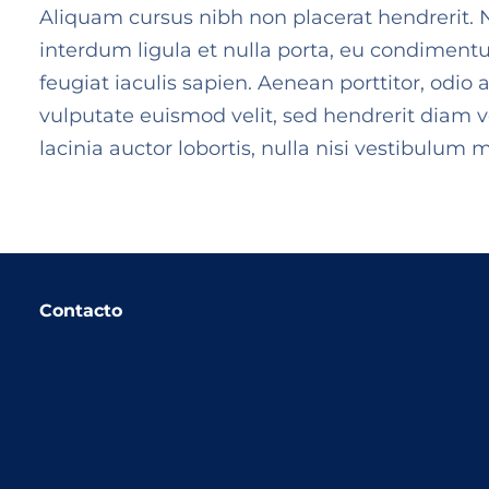
Aliquam cursus nibh non placerat hendrerit. N
interdum ligula et nulla porta, eu condimentu
feugiat iaculis sapien. Aenean porttitor, odio 
vulputate euismod velit, sed hendrerit diam 
lacinia auctor lobortis, nulla nisi vestibulum 
Contacto