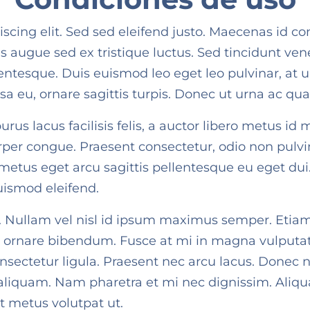
cing elit. Sed sed eleifend justo. Maecenas id con
llis augue sed ex tristique luctus. Sed tincidunt ve
ntesque. Duis euismod leo eget leo pulvinar, at ul
ssa eu, ornare sagittis turpis. Donec ut urna ac q
us lacus facilisis felis, a auctor libero metus id 
congue. Praesent consectetur, odio non pulvinar p
us eget arcu sagittis pellentesque eu eget dui. 
uismod eleifend.
Nullam vel nisl id ipsum maximus semper. Etiam a
 ornare bibendum. Fusce at mi in magna vulputate 
nsectetur ligula. Praesent nec arcu lacus. Donec ne
n aliquam. Nam pharetra et mi nec dignissim. Al
at metus volutpat ut.