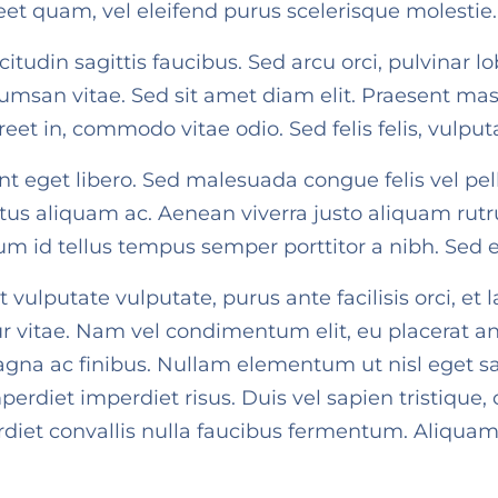
et quam, vel eleifend purus scelerisque molestie.
itudin sagittis faucibus. Sed arcu orci, pulvinar lob
msan vitae. Sed sit amet diam elit. Praesent massa
laoreet in, commodo vitae odio. Sed felis felis, vu
unt eget libero. Sed malesuada congue felis vel pel
tus aliquam ac. Aenean viverra justo aliquam rut
sum id tellus tempus semper porttitor a nibh. Sed e
 et vulputate vulputate, purus ante facilisis orci, e
 vitae. Nam vel condimentum elit, eu placerat ante
gna ac finibus. Nullam elementum ut nisl eget sag
perdiet imperdiet risus. Duis vel sapien tristique,
rdiet convallis nulla faucibus fermentum. Aliquam d