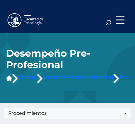
Saltar
al
contenido
Desempeño Pre-
Profesional
Carrera
Desempeño pre-profesional
Proce
Procedimientos