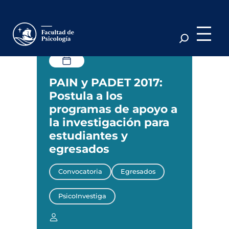
Saltar
Etiqueta:
Convocatoria
al
contenido
PAIN y PADET 2017:
Postula a los
programas de apoyo a
la investigación para
estudiantes y
egresados
Convocatoria
Egresados
PsicoInvestiga