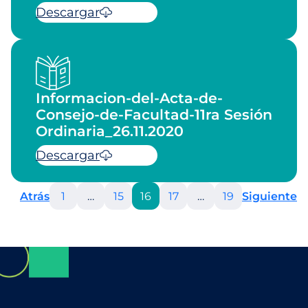
Descargar
Informacion-del-Acta-de-
Consejo-de-Facultad-11ra Sesión
Ordinaria_26.11.2020
Descargar
Atrás
1
…
15
16
17
…
19
Siguiente