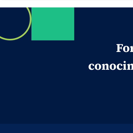
Fo
conocim