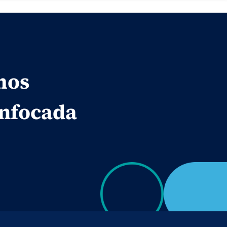
mos
enfocada